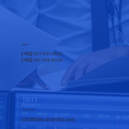
Teléfonos
(+52)
553 933 6832
(+52)
561 058 8634
Correo electrónico
info@daat-analytics.com