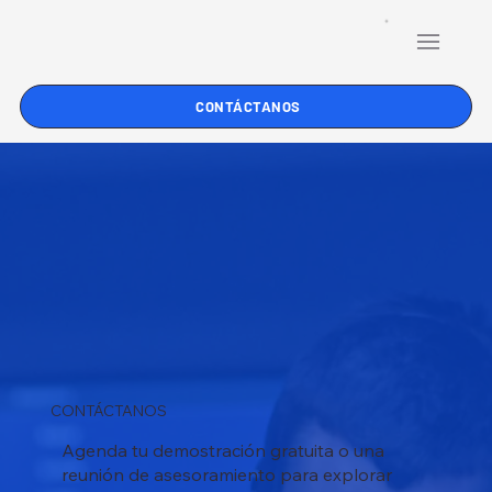
CONTÁCTANOS
CONTÁCTANOS
Agenda tu demostración gratuita o una
reunión de asesoramiento para explorar