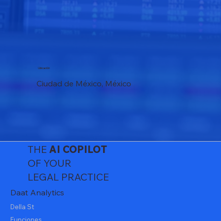
Ubicación
Ciudad de México, México
THE
AI
COPILOT
OF YOUR
LEGAL PRACTICE
Daat Analytics
Della St
Funciones